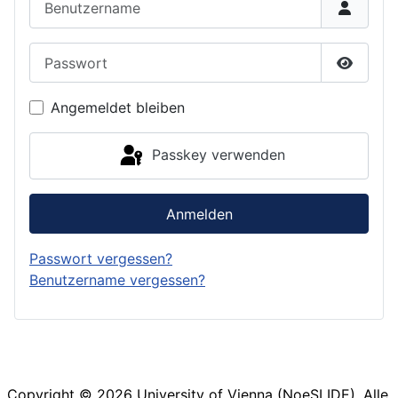
Passwort
Passwor
Angemeldet bleiben
Passkey verwenden
Anmelden
Passwort vergessen?
Benutzername vergessen?
Copyright © 2026 University of Vienna (NoeSLIDE). Alle