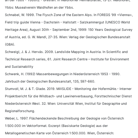
an der Ybbs - Ybbsitz - Gresten. In Waidhofner Heimatblätter, 13-27. Waidhofen,
Ybbs: Musealverein Waidhofen an der Ybbs.
Schnabel, W. 1999. The Flysch Zone of the Eastern Alps. In FOREGS '99 <Vienna>,
Field trip guide Vienna - Dachstein - Hallstatt - Salzkammergut (UNESCO World
Heritage Area), August 30th - September 2nd, 1999: 150 Years Geological Survey
of Austria, ed. G. W. Mandl, 27-35. Wien: Verlag der Geologischen Bundesanstalt
(GBA).
Schweigl, J. & J. Hervás. 2009. Landslide Mapping in Austria. In Scientific and
Technical Research series, 61. Joint Research Centre – Institute for Environment
and Sustainability
Schwenk, H. (1992) Massenbewegungen in Niederösterreich 1953 - 1990.
Jahrbuch der Geologischen Bundesanstalt, 135, 597-660.
Stumvoll, M. J. & T. Glade. 2019. MillSLIDE - Monitoring der Hofermühle.- Interner
Projektbericht für die Wildbach- und Lawinenverbauung, Forsttechnischer Dienst
Niederösterreich West. 32. Wien: Universität Wien, Institut für Geographie und
Regionalforschung.
Weber, L. 1997. Flächendeckende Beschreibung der Geologie von Österreich
1:500.000 im Vektorformat. Exzerpt (Basiskarte Geologie) aus der
Metallogenetischen Karte von Österreich 1:500.000. Wien, Österreich: