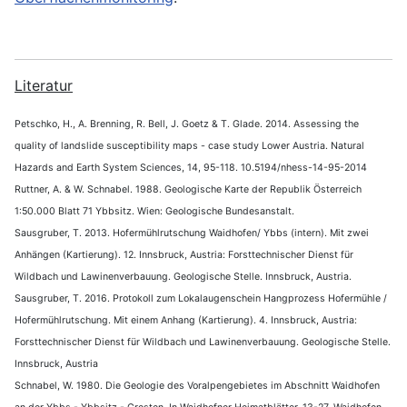
Literatur
Petschko, H., A. Brenning, R. Bell, J. Goetz & T. Glade. 2014. Assessing the
quality of landslide susceptibility maps - case study Lower Austria. Natural
Hazards and Earth System Sciences, 14, 95-118. 10.5194/nhess-14-95-2014
Ruttner, A. & W. Schnabel. 1988. Geologische Karte der Republik Österreich
1:50.000 Blatt 71 Ybbsitz. Wien: Geologische Bundesanstalt.
Sausgruber, T. 2013. Hofermühlrutschung Waidhofen/ Ybbs (intern). Mit zwei
Anhängen (Kartierung). 12. Innsbruck, Austria: Forsttechnischer Dienst für
Wildbach und Lawinenverbauung. Geologische Stelle. Innsbruck, Austria.
Sausgruber, T. 2016. Protokoll zum Lokalaugenschein Hangprozess Hofermühle /
Hofermühlrutschung. Mit einem Anhang (Kartierung). 4. Innsbruck, Austria:
Forsttechnischer Dienst für Wildbach und Lawinenverbauung. Geologische Stelle.
Innsbruck, Austria
Schnabel, W. 1980. Die Geologie des Voralpengebietes im Abschnitt Waidhofen