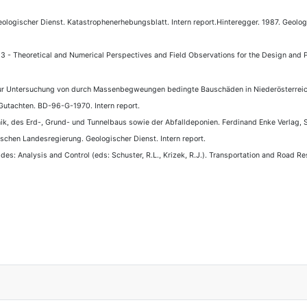
logischer Dienst. Katastrophenerhebungsblatt. Intern report.
Hinteregger. 1987
. Geolo
 3 - Theoretical and Numerical Perspectives and Field Observations for the Design and
zur Untersuchung von durch Massenbegweungen bedingte Bauschäden in Niederösterreic
Gutachten.
BD-96-G-1970
. Intern report.
ik, des Erd-, Grund- und Tunnelbaus sowie der Abfalldeponien. Ferdinand Enke Verlag, S
chen Landesregierung. Geologischer Dienst. Intern report.
es: Analysis and Control (eds: Schuster, R.L., Krizek, R.J.). Transportation and Road R