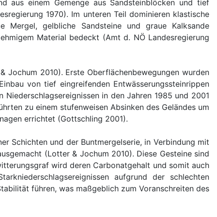
sind aus einem Gemenge aus Sandsteinblöcken und tief
regierung 1970). Im unteren Teil dominieren klastische
aue Mergel, gelbliche Sandsteine und graue Kalksande
, lehmigem Material bedeckt (Amt d. NÖ Landesregierung
ter & Jochum 2010). Erste Oberflächenbewegungen wurden
inbau von tief eingreifenden Entwässerungssteinrippen
en Niederschlagsereignissen in den Jahren 1985 und 2001
führten zu einem stufenweisen Absinken des Geländes um
agen errichtet (Gottschling 2001).
er Schichten und der Buntmergelserie, in Verbindung mit
ausgemacht (Lotter & Jochum 2010). Diese Gesteine sind
itterungsgraf wird deren Carbonatgehalt und somit auch
Starkniederschlagsereignissen aufgrund der schlechten
tabilität führen, was maßgeblich zum Voranschreiten des