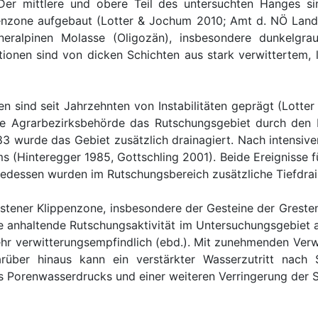
Der mittlere und obere Teil des untersuchten Hanges 
enzone aufgebaut (Lotter & Jochum 2010; Amt d. NÖ Landes
neralpinen Molasse (Oligozän), insbesondere dunkelgr
tionen sind von dicken Schichten aus stark verwittertem
 sind seit Jahrzehnten von Instabilitäten geprägt (Lot
ie Agrarbezirksbehörde das Rutschungsgebiet durch den E
3 wurde das Gebiet zusätzlich drainagiert. Nach intensiv
 (Hinteregger 1985, Gottschling 2001). Beide Ereignisse 
gedessen wurden im Rutschungsbereich zusätzliche Tiefdrain
estener Klippenzone, insbesondere der Gesteine der Gresten
e anhaltende Rutschungsaktivität im Untersuchungsgebiet 
hr verwitterungsempfindlich (ebd.). Mit zunehmenden Verw
arüber hinaus kann ein verstärkter Wasserzutritt nach 
 Porenwasserdrucks und einer weiteren Verringerung der S