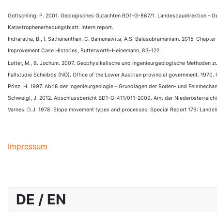
Gottschling, P. 2001
. Geologisches Gutachten BD1-G-867/1. Landesbaudirektion – Geo
Katastrophenerhebungsblatt.
Intern report.
Indraratna, B., I. Sathananthan, C. Bamunawita, A.S. Balasubramaniam
.
2015. Chapter
Improvement Case Histories, Butterworth-Heinemann, 83-122.
Lotter, M., B. Jochum. 2007
. Geophysikalische und ingenieurgeologische Methoden 
Fallstudie Scheibbs (NÖ).
Office of the Lower
Austrian provincial government.
1970. 
Prinz, H. 1997. Abriß der Ingenieurgeologie – Grundlagen der Boden- und Felsmechan
Schweigl, J. 2012. Abschlussbericht BD1-G-411/011-2009. Amt der Niederösterreichis
Varnes, D.J.
1978. Slope movement types and processes. Special Report 176: Landslid
Impressum
DE / EN