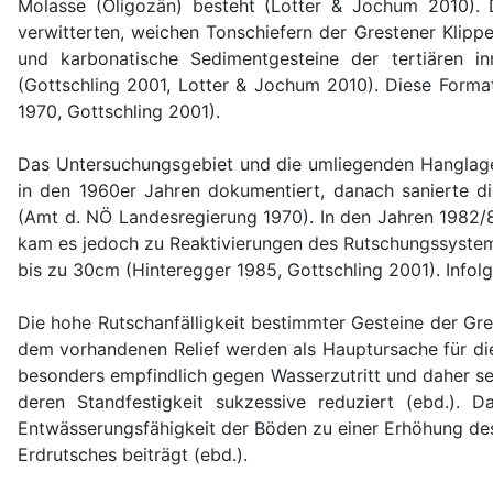
Molasse (Oligozän) besteht (Lotter & Jochum 2010). 
verwitterten, weichen Tonschiefern der Grestener Klipp
und karbonatische Sedimentgesteine der tertiären in
(Gottschling 2001, Lotter & Jochum 2010). Diese Forma
1970, Gottschling 2001).
Das Untersuchungsgebiet und die umliegenden Hanglagen
in den 1960er Jahren dokumentiert, danach sanierte d
(Amt d. NÖ Landesregierung 1970). In den Jahren 1982/8
kam es jedoch zu Reaktivierungen des Rutschungssystems
bis zu 30cm (Hinteregger 1985, Gottschling 2001). Infol
Die hohe Rutschanfälligkeit bestimmter Gesteine der Gr
dem vorhandenen Relief werden als Hauptursache für di
besonders empfindlich gegen Wasserzutritt und daher se
deren Standfestigkeit sukzessive reduziert (ebd.). D
Entwässerungsfähigkeit der Böden zu einer Erhöhung des
Erdrutsches beiträgt (ebd.).